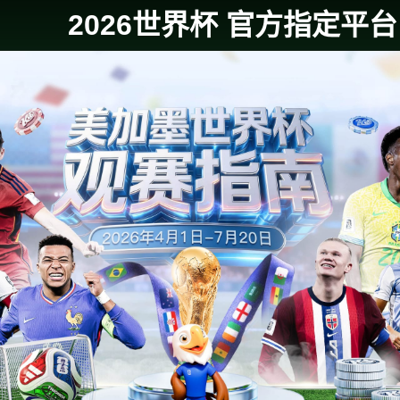
2026世界杯
官方指定平台