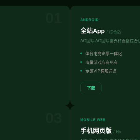
01
ANDROID
全站App
/ 综合版
AG国际|AG国际世界杯直播综合
体育电竞彩票一体化
海量游戏应有尽有
专属VIP客服通道
下载
03
MOBILE WEB
手机网页版
/ H5