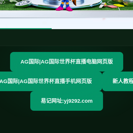
AG国际|AG国际世界杯直播电脑网页版
AG国际|AG国际世界杯直播手机网页版
新人教
易记网址:yj9292.com