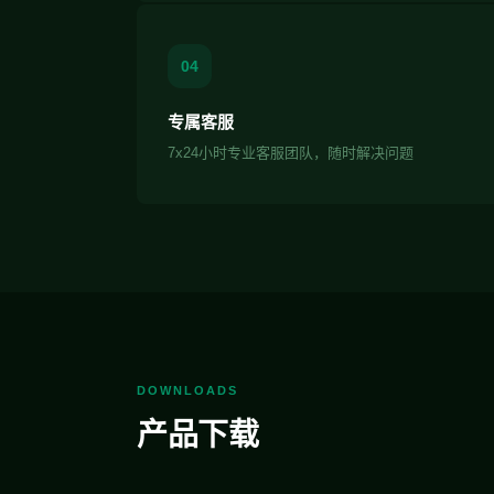
04
专属客服
7x24小时专业客服团队，随时解决问题
DOWNLOADS
产品下载